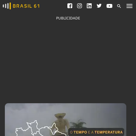
Ver todas as notícias
Saneamento
Podcasts
Indicadores
PUBLICIDADE
Área do comunicador
Bioinsumos
Publicidade Legal
Blog
Brasil Mineral
Fique por dentro do
Congresso Nacional e
Quem somos
nossos líderes.
Expediente
Acesse
Trabalhe no Brasil 61
Contato
Agronegócios
Comportamento
Meio Ambiente
Brasil
Cultura
Podcast
Brasil Mineral
Economia
Política
Ciência &
Educação
Saúde