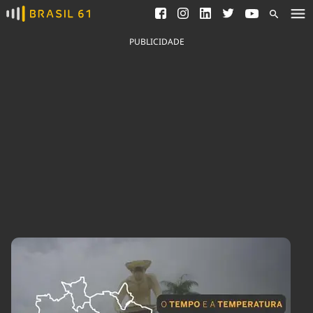
Ver todas as notícias
Saneamento
Podcasts
Indicadores
PUBLICIDADE
Área do comunicador
Bioinsumos
Publicidade Legal
Blog
Brasil Mineral
Fique por dentro do
Congresso Nacional e
Quem somos
nossos líderes.
Expediente
Acesse
Trabalhe no Brasil 61
Contato
Agronegócios
Comportamento
Meio Ambiente
Brasil
Cultura
Podcast
Brasil Mineral
Economia
Política
Ciência &
Educação
Saúde