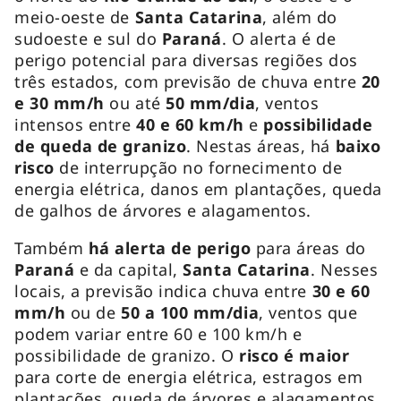
meio-oeste de
Santa Catarina
, além do
sudoeste e sul do
Paraná
. O alerta é de
perigo potencial para diversas regiões dos
três estados, com previsão de chuva entre
20
e 30 mm/h
ou até
50 mm/dia
, ventos
intensos entre
40 e 60 km/h
e
possibilidade
de queda de granizo
. Nestas áreas, há
baixo
risco
de interrupção no fornecimento de
energia elétrica, danos em plantações, queda
de galhos de árvores e alagamentos.
Também
há alerta de perigo
para áreas do
Paraná
e da capital,
Santa Catarina
. Nesses
locais, a previsão indica chuva entre
30 e 60
mm/h
ou de
50 a 100 mm/dia
, ventos que
podem variar entre 60 e 100 km/h e
possibilidade de granizo. O
risco é maior
para corte de energia elétrica, estragos em
plantações, queda de árvores e alagamentos.