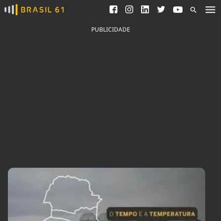
Ver todas as notícias
Saneamento
Podcasts
Indicadores
PUBLICIDADE
Área do comunicador
Bioinsumos
Publicidade Legal
Blog
Brasil Mineral
Fique por dentro do
Congresso Nacional e
Quem somos
nossos líderes.
Expediente
Acesse
Trabalhe no Brasil 61
Contato
Agronegócios
Comportamento
Meio Ambiente
Brasil
Cultura
Podcast
Brasil Mineral
Economia
Política
Ciência &
Educação
Saúde