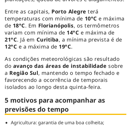
Entre as capitais,
Porto Alegre
terá
temperaturas com mínima de
10°C
e máxima
de
18°C
. Em
Florianópolis
, os termômetros
variam com mínima de
14°C
e máxima de
21°C
. Já em
Curitiba
, a mínima prevista é de
12°C
e a máxima de
19°C
.
As condições meteorológicas são resultado
do
avanço das áreas de instabilidade
sobre
a
Região Sul
, mantendo o tempo fechado e
favorecendo a ocorrência de temporais
isolados ao longo desta quinta-feira.
5 motivos para acompanhar as
previsões do tempo
Agricultura: garantia de uma boa colheita;