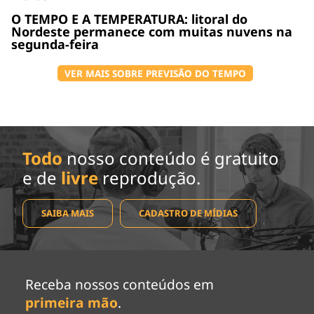
O TEMPO E A TEMPERATURA: litoral do
Nordeste permanece com muitas nuvens na
segunda-feira
VER MAIS SOBRE PREVISÃO DO TEMPO
Todo
nosso conteúdo é gratuito
e de
livre
reprodução.
SAIBA MAIS
CADASTRO DE MÍDIAS
Receba nossos conteúdos em
primeira mão
.