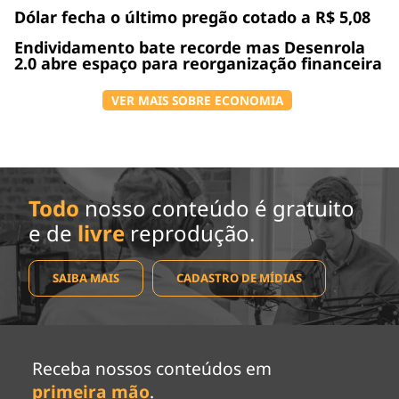
Dólar fecha o último pregão cotado a R$ 5,08
Endividamento bate recorde mas Desenrola
2.0 abre espaço para reorganização financeira
VER MAIS SOBRE ECONOMIA
Todo
nosso conteúdo é gratuito
e de
livre
reprodução.
SAIBA MAIS
CADASTRO DE MÍDIAS
Receba nossos conteúdos em
primeira mão
.