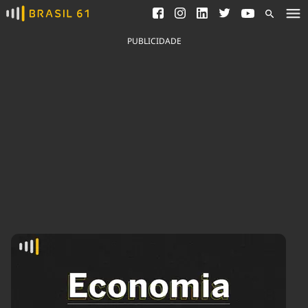
Ver todas as notícias
Saneamento
Podcasts
Indicadores
PUBLICIDADE
Área do comunicador
Bioinsumos
Publicidade Legal
Blog
Brasil Mineral
Fique por dentro do
Congresso Nacional e
Quem somos
nossos líderes.
Expediente
Acesse
Trabalhe no Brasil 61
Contato
Agronegócios
Comportamento
Meio Ambiente
Brasil
Cultura
Podcast
Brasil Mineral
Economia
Política
Ciência &
Educação
Saúde