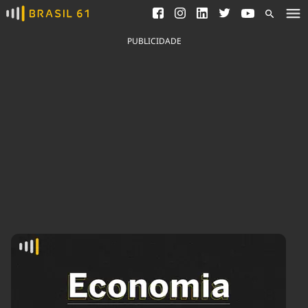
Ver todas as notícias
Saneamento
Podcasts
Indicadores
PUBLICIDADE
Área do comunicador
Bioinsumos
Publicidade Legal
Blog
Brasil Mineral
Fique por dentro do
Congresso Nacional e
Quem somos
nossos líderes.
Expediente
Acesse
Trabalhe no Brasil 61
Contato
Agronegócios
Comportamento
Meio Ambiente
Brasil
Cultura
Podcast
Brasil Mineral
Economia
Política
Ciência &
Educação
Saúde