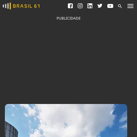
Ver todas as notícias
Saneamento
Podcasts
Indicadores
PUBLICIDADE
Área do comunicador
Bioinsumos
Publicidade Legal
Blog
Brasil Mineral
Fique por dentro do
Congresso Nacional e
Quem somos
nossos líderes.
Expediente
Acesse
Trabalhe no Brasil 61
Contato
Agronegócios
Comportamento
Meio Ambiente
Brasil
Cultura
Podcast
Brasil Mineral
Economia
Política
Ciência &
Educação
Saúde