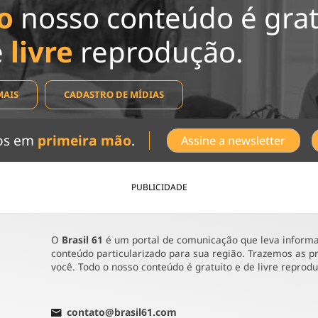
o
nosso conteúdo é grat
e
livre
reprodução.
MAIS
CADASTRO DE MÍDIAS
dos em
primeira mão
.
Assine a newsletter
PUBLICIDADE
O
Brasil 61
é um portal de comunicação que leva informaç
conteúdo particularizado para sua região. Trazemos as pr
você. Todo o nosso conteúdo é gratuito e de livre reprod
contato@brasil61.com