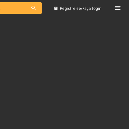
Registre-se/Faça login
s as notícias
Saneamento
s
Indicadores
 comunicador
Bioinsumos
ade Legal
Blog
Brasil Mineral
Quem somos
dentro do
Nacional e
Expediente
res.
Trabalhe no Brasil 61
Contato