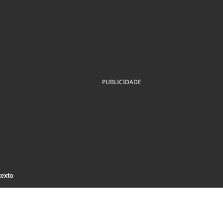
ios
Cultura
Podcast
Economia
Política
ral
Educação
Saúde
Tecnologia
Infraestrutura
Tempo
Internacional
mento
Meio Ambiente
PUBLICIDADE
texto