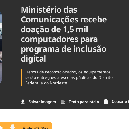
Ministério das
Agronegóc
Brasil
Comunicações recebe
Brasil Mine
Ciência & 
doação de 1,5 mil
Cinema
computadores para
Comporta
programa de inclusão
digital
Depois de recondicionados, os equipamentos
serão entregues a escolas públicas do Distrito
Federal e do Nordeste
Salvar imagem
Texto para rádio
Copiar o 
Áudio (02:04s)