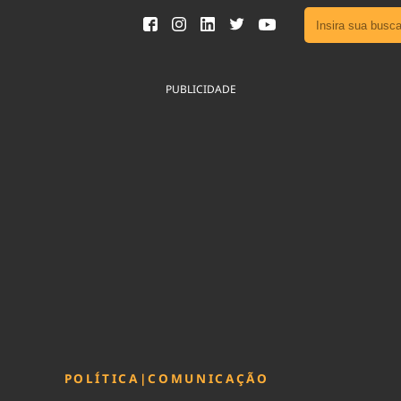
Ver toda
Podcast
PUBLICIDADE
Área do
Publicid
Fique por 
Congresso 
nossos líde
Acesse
POLÍTICA
|
COMUNICAÇÃO