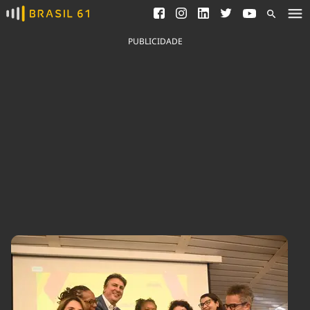
Ver todas as notícias
Saneamento
Podcasts
Indicadores
PUBLICIDADE
Área do comunicador
Bioinsumos
Publicidade Legal
Blog
Brasil Mineral
Fique por dentro do
Congresso Nacional e
Quem somos
nossos líderes.
Expediente
Acesse
Trabalhe no Brasil 61
Contato
Agronegócios
Comportamento
Meio Ambiente
Brasil
Cultura
Podcast
Brasil Mineral
Economia
Política
Ciência &
Educação
Saúde