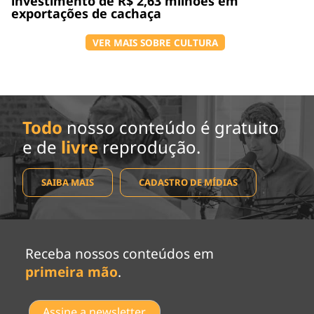
investimento de R$ 2,63 milhões em
exportações de cachaça
VER MAIS SOBRE CULTURA
Todo
nosso conteúdo é gratuito
e de
livre
reprodução.
SAIBA MAIS
CADASTRO DE MÍDIAS
Receba nossos conteúdos em
primeira mão
.
Assine a newsletter