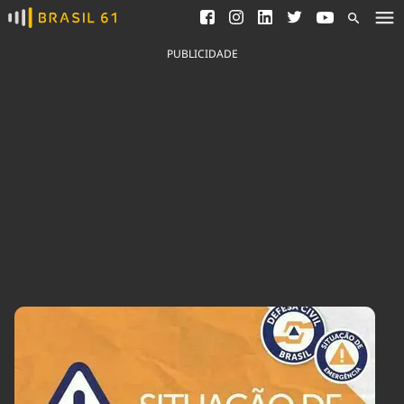
Ver todas as notícias
Saneamento
Podcasts
Indicadores
PUBLICIDADE
Área do comunicador
Bioinsumos
Publicidade Legal
Blog
Brasil Mineral
Fique por dentro do
Congresso Nacional e
Quem somos
nossos líderes.
Expediente
Acesse
Trabalhe no Brasil 61
Contato
Agronegócios
Comportamento
Meio Ambiente
Brasil
Cultura
Podcast
Brasil Mineral
Economia
Política
Ciência &
Educação
Saúde