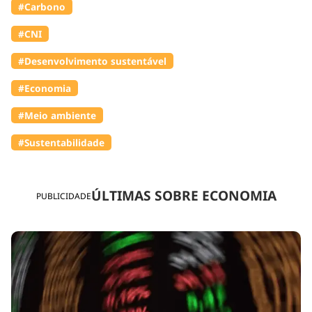
#Carbono
#CNI
#Desenvolvimento sustentável
#Economia
#Meio ambiente
#Sustentabilidade
ÚLTIMAS SOBRE ECONOMIA
PUBLICIDADE