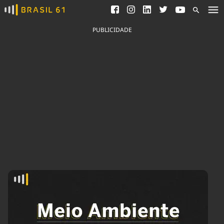
Ver todas as notícias
Saneamento
Podcasts
Indicadores
PUBLICIDADE
Área do comunicador
Bioinsumos
Publicidade Legal
Blog
Brasil Mineral
Fique por dentro do
Congresso Nacional e
Quem somos
nossos líderes.
Expediente
Acesse
Trabalhe no Brasil 61
Contato
Agronegócios
Comportamento
Meio Ambiente
Brasil
Cultura
Podcast
Brasil Mineral
Economia
Política
Ciência &
Educação
Saúde