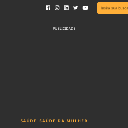
Ver toda
Podcast
PUBLICIDADE
Área do
Publicid
Fique por 
Congresso 
nossos líde
Acesse
SAÚDE
|
SAÚDE DA MULHER