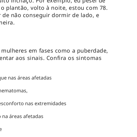
ito inchaço. Por exemplo, eu pesei de
o plantão, volto à noite, estou com 78.
 de não conseguir dormir de lado, e
meira.
 mulheres em fases como a puberdade,
entar aos sinais. Confira os sintomas
oque nas áreas afetadas
r hematomas,
esconforto nas extremidades
 na áreas afetadas
e