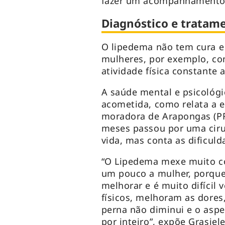
fazer um acompanhamento m
Diagnóstico e tratam
O lipedema não tem cura e 
mulheres, por exemplo, c
atividade física constante 
A saúde mental e psicológ
acometida, como relata a e
moradora de Arapongas (PR
meses passou por uma ciru
vida, mas conta as dificul
“O Lipedema mexe muito co
um pouco a mulher, porque
melhorar e é muito difícil 
físicos, melhoram as dore
perna não diminui e o aspe
por inteiro”, expõe Grasiele