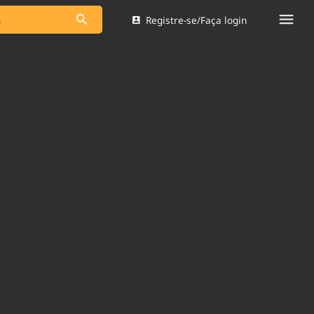
Registre-se/Faça login
s as notícias
Saneamento
s
Indicadores
 comunicador
Bioinsumos
ade Legal
Blog
Brasil Mineral
Quem somos
dentro do
Nacional e
Expediente
res.
Trabalhe no Brasil 61
Contato