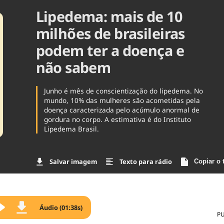
Lipedema: mais de 10
Agronegóc
Brasil
milhões de brasileiras
Brasil Mine
Ciência & 
podem ter a doença e
Cinema
não sabem
Comporta
Junho é mês de conscientização do lipedema. No
mundo, 10% das mulheres são acometidas pela
doença caracterizada pelo acúmulo anormal de
gordura no corpo. A estimativa é do Instituto
Lipedema Brasil.
Salvar imagem
Texto para rádio
Copiar o 
Áudio (01:38s)
P