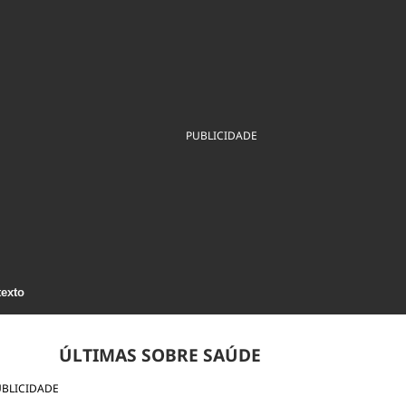
ios
Cultura
Podcast
Economia
Política
ral
Educação
Saúde
Tecnologia
Infraestrutura
Tempo
Internacional
mento
Meio Ambiente
PUBLICIDADE
texto
ÚLTIMAS SOBRE SAÚDE
UBLICIDADE