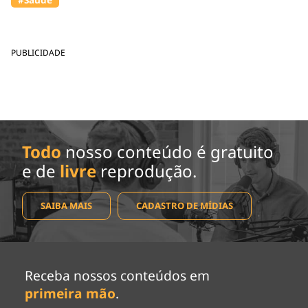
PUBLICIDADE
Todo
nosso conteúdo é gratuito
e de
livre
reprodução.
SAIBA MAIS
CADASTRO DE MÍDIAS
Receba nossos conteúdos em
primeira mão
.