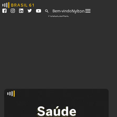
Ver todas as notícias
Saneamento
Nylton
Bem-vindo
Podcasts
Indicadores
PUBLICIDADE
Área do comunicador
Bioinsumos
Publicidade Legal
Blog
Sair da plataforma
Brasil Mineral
Quem somos
Fique por dentro do
Congresso Nacional e
Expediente
nossos líderes.
Trabalhe no Brasil 61
Acesse
Contato
Agronegócios
Comportamento
Meio Ambiente
Brasil
Cultura
Podcast
Brasil Mineral
Economia
Política
Ciência &
Educação
Saúde