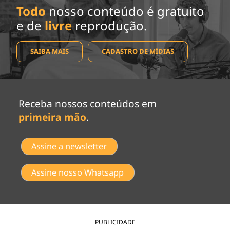
Todo
nosso conteúdo é gratuito
e de
livre
reprodução.
SAIBA MAIS
CADASTRO DE MÍDIAS
Receba nossos conteúdos em
primeira mão
.
Assine a newsletter
Assine nosso Whatsapp
PUBLICIDADE