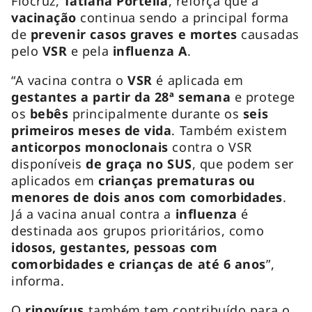
Fiocruz,
Tatiana Portella
, reforça que a
vacinação
continua sendo a principal forma
de
prevenir casos graves e mortes
causadas
pelo
VSR
e pela
influenza A
.
“A vacina contra o
VSR
é aplicada em
gestantes a partir da 28ª semana
e protege
os
bebês
principalmente durante os
seis
primeiros meses de vida
. Também existem
anticorpos monoclonais
contra o VSR
disponíveis
de graça no SUS
, que podem ser
aplicados em
crianças prematuras ou
menores de dois anos com comorbidades
.
Já a vacina anual contra a
influenza
é
destinada aos grupos prioritários, como
idosos, gestantes, pessoas com
comorbidades e crianças de até 6 anos
”,
informa.
O
rinovírus
também tem contribuído para o