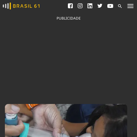
Ver todas as notícias
Saneamento
Podcasts
Indicadores
PUBLICIDADE
Área do comunicador
Bioinsumos
Publicidade Legal
Blog
Brasil Mineral
Fique por dentro do
Congresso Nacional e
Quem somos
nossos líderes.
Expediente
Acesse
Trabalhe no Brasil 61
Contato
Agronegócios
Comportamento
Meio Ambiente
Brasil
Cultura
Podcast
Brasil Mineral
Economia
Política
Ciência &
Educação
Saúde