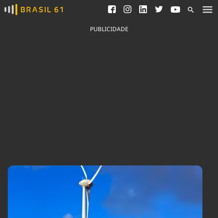
Ver todas as notícias
Saneamento
Podcasts
Indicadores
PUBLICIDADE
Área do comunicador
Bioinsumos
Publicidade Legal
Blog
Brasil Mineral
Fique por dentro do
Congresso Nacional e
Quem somos
nossos líderes.
Expediente
Acesse
Trabalhe no Brasil 61
Contato
Agronegócios
Comportamento
Meio Ambiente
Brasil
Cultura
Podcast
Brasil Mineral
Economia
Política
Ciência &
Educação
Saúde