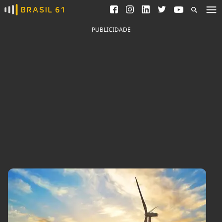
Ver todas as notícias
Saneamento
Podcasts
Indicadores
PUBLICIDADE
Área do comunicador
Bioinsumos
Publicidade Legal
Blog
Brasil Mineral
Fique por dentro do
Congresso Nacional e
Quem somos
nossos líderes.
Expediente
Acesse
Trabalhe no Brasil 61
Contato
Agronegócios
Comportamento
Meio Ambiente
Brasil
Cultura
Podcast
Brasil Mineral
Economia
Política
Ciência &
Educação
Saúde