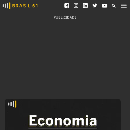
Ver todas as notícias
Saneamento
Podcasts
Indicadores
PUBLICIDADE
Área do comunicador
Bioinsumos
Publicidade Legal
Blog
Brasil Mineral
Fique por dentro do
Congresso Nacional e
Quem somos
nossos líderes.
Expediente
Acesse
Trabalhe no Brasil 61
Contato
Agronegócios
Comportamento
Meio Ambiente
Brasil
Cultura
Podcast
Brasil Mineral
Economia
Política
Ciência &
Educação
Saúde