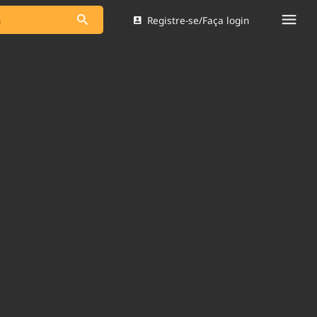
Registre-se/Faça login
s as notícias
Saneamento
s
Indicadores
 comunicador
Bioinsumos
ade Legal
Blog
Brasil Mineral
Quem somos
dentro do
Nacional e
Expediente
res.
Trabalhe no Brasil 61
Contato