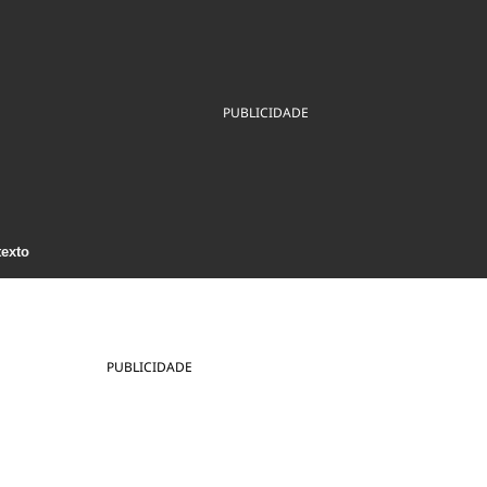
ios
Cultura
Podcast
Economia
Política
ral
Educação
Saúde
Tecnologia
Infraestrutura
Tempo
PUBLICIDADE
Internacional
mento
Meio Ambiente
texto
PUBLICIDADE