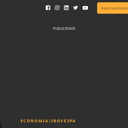
Ver toda
Podcast
PUBLICIDADE
Área do
Publicid
Fique por 
Congresso 
nossos líde
Acesse
ECONOMIA
|
IBOVESPA