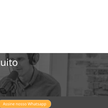
uito
Assine nosso Whatsapp