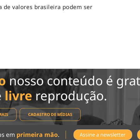
a de valores brasileira podem ser
.
o
nosso conteúdo é grat
e
livre
reprodução.
MAIS
CADASTRO DE MÍDIAS
dos em
primeira mão
.
Assine a newsletter