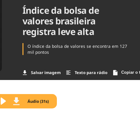
Índice da bolsa de
Agronegóc
Brasil
valores brasileira
Brasil Mine
Ciência & 
registra leve alta
Cinema
Comporta
O índice da bolsa de valores se encontra em 127
mil pontos
Salvar imagem
Texto para rádio
Copiar o 
Áudio (31s)