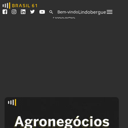
Ver todas as notícias
Saneamento
Lindobergue
Bem-vindo
Podcasts
Indicadores
PUBLICIDADE
Área do comunicador
Bioinsumos
Publicidade Legal
Blog
Sair da plataforma
Brasil Mineral
Quem somos
Fique por dentro do
Congresso Nacional e
Expediente
nossos líderes.
Trabalhe no Brasil 61
Acesse
Contato
Agronegócios
Comportamento
Meio Ambiente
Brasil
Cultura
Podcast
Brasil Mineral
Economia
Política
Ciência &
Educação
Saúde