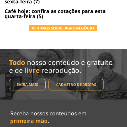
sexta-feira (7)
Café hoje: confira as cotações para esta
quarta-feira (5)
VER MAIS SOBRE AGRONEGÓCIO
Todo
nosso conteúdo é gratuito
e de
livre
reprodução.
SAIBA MAIS
CADASTRO DE MÍDIAS
Receba nossos conteúdos em
primeira mão
.