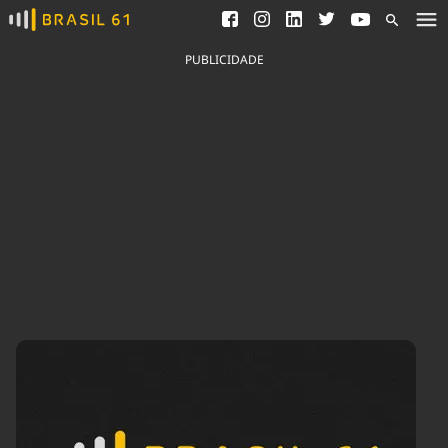
Ver todas as notícias
Saneamento
Podcasts
Indicadores
PUBLICIDADE
Área do comunicador
Bioinsumos
Publicidade Legal
Blog
Brasil Mineral
Fique por dentro do
Congresso Nacional e
Quem somos
nossos líderes.
Expediente
Acesse
Trabalhe no Brasil 61
Contato
Agronegócios
Comportamento
Meio Ambiente
Brasil
Cultura
Podcast
Brasil Mineral
Economia
Política
Ciência &
Educação
Saúde