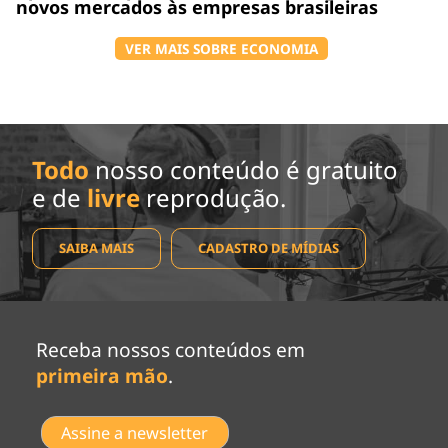
novos mercados às empresas brasileiras
VER MAIS SOBRE ECONOMIA
Todo
nosso conteúdo é gratuito
e de
livre
reprodução.
SAIBA MAIS
CADASTRO DE MÍDIAS
Receba nossos conteúdos em
primeira mão
.
Assine a newsletter