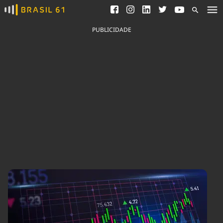
Ver todas as notícias
Saneamento
Podcasts
Indicadores
PUBLICIDADE
Área do comunicador
Bioinsumos
Publicidade Legal
Blog
Brasil Mineral
Fique por dentro do
Congresso Nacional e
Quem somos
nossos líderes.
Expediente
Acesse
Trabalhe no Brasil 61
Contato
Agronegócios
Comportamento
Meio Ambiente
Brasil
Cultura
Podcast
Brasil Mineral
Economia
Política
Ciência &
Educação
Saúde