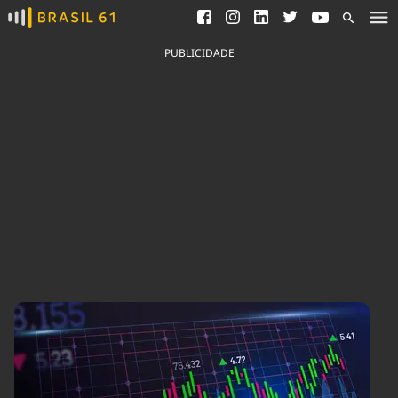
Ver todas as notícias
Saneamento
Podcasts
Indicadores
PUBLICIDADE
Área do comunicador
Bioinsumos
Publicidade Legal
Blog
Brasil Mineral
Fique por dentro do
Congresso Nacional e
Quem somos
nossos líderes.
Expediente
Acesse
Trabalhe no Brasil 61
Contato
Agronegócios
Comportamento
Meio Ambiente
Brasil
Cultura
Podcast
Brasil Mineral
Economia
Política
Ciência &
Educação
Saúde