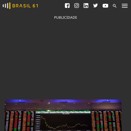
Ver todas as notícias
Saneamento
Podcasts
Indicadores
PUBLICIDADE
Área do comunicador
Bioinsumos
Publicidade Legal
Blog
Brasil Mineral
Fique por dentro do
Congresso Nacional e
Quem somos
nossos líderes.
Expediente
Acesse
Trabalhe no Brasil 61
Contato
Agronegócios
Comportamento
Meio Ambiente
Brasil
Cultura
Podcast
Brasil Mineral
Economia
Política
Ciência &
Educação
Saúde