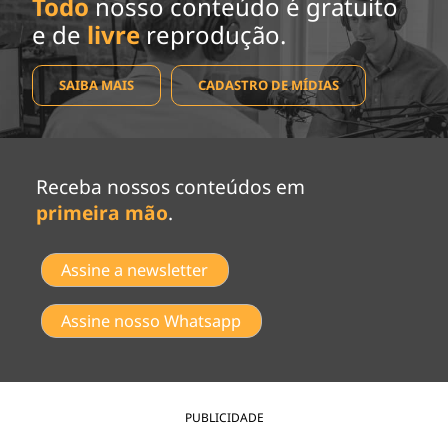
Todo
nosso conteúdo é gratuito
e de
livre
reprodução.
SAIBA MAIS
CADASTRO DE MÍDIAS
Receba nossos conteúdos em
primeira mão
.
Assine a newsletter
Assine nosso Whatsapp
PUBLICIDADE