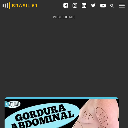
Ver todas as notícias
Saneamento
Podcasts
Indicadores
PUBLICIDADE
Área do comunicador
Bioinsumos
Publicidade Legal
Blog
Brasil Mineral
Fique por dentro do
Congresso Nacional e
Quem somos
nossos líderes.
Expediente
Acesse
Trabalhe no Brasil 61
Contato
Agronegócios
Comportamento
Meio Ambiente
Brasil
Cultura
Podcast
Brasil Mineral
Economia
Política
Ciência &
Educação
Saúde