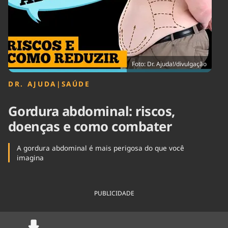
Tecnologia
Infraestrutura
Tempo
Cinema
Internacional
Foto: Dr. Ajuda!/divulgação
DR. AJUDA
|
SAÚDE
Gordura abdominal: riscos,
doenças e como combater
A gordura abdominal é mais perigosa do que você
imagina
PUBLICIDADE