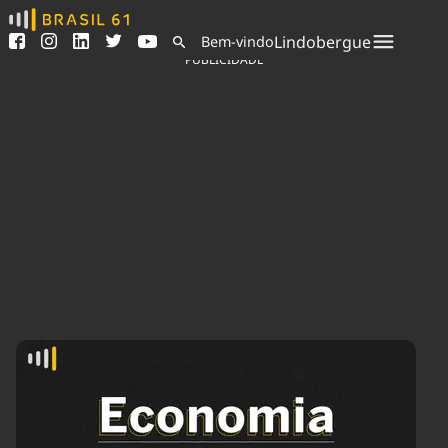
Ver todas as notícias
Saneamento
Lindobergue
Bem-vindo
Podcasts
Indicadores
PUBLICIDADE
Área do comunicador
Bioinsumos
Publicidade Legal
Blog
Sair da plataforma
Brasil Mineral
Quem somos
Fique por dentro do
Congresso Nacional e
Expediente
nossos líderes.
Trabalhe no Brasil 61
Acesse
Contato
Agronegócios
Comportamento
Meio Ambiente
Brasil
Cultura
Podcast
Brasil Mineral
Economia
Política
Ciência &
Educação
Saúde