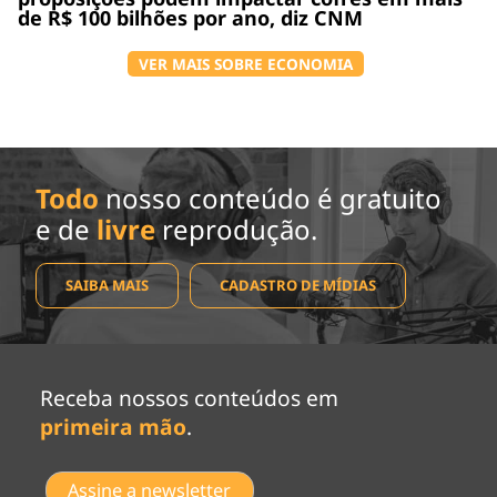
de R$ 100 bilhões por ano, diz CNM
VER MAIS SOBRE ECONOMIA
Todo
nosso conteúdo é gratuito
e de
livre
reprodução.
SAIBA MAIS
CADASTRO DE MÍDIAS
Receba nossos conteúdos em
primeira mão
.
Assine a newsletter