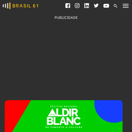
Ver todas as notícias
Saneamento
Podcasts
Indicadores
PUBLICIDADE
Área do comunicador
Bioinsumos
Publicidade Legal
Blog
Brasil Mineral
Fique por dentro do
Congresso Nacional e
Quem somos
nossos líderes.
Expediente
Acesse
Trabalhe no Brasil 61
Contato
Agronegócios
Comportamento
Meio Ambiente
Brasil
Cultura
Podcast
Brasil Mineral
Economia
Política
Ciência &
Educação
Saúde