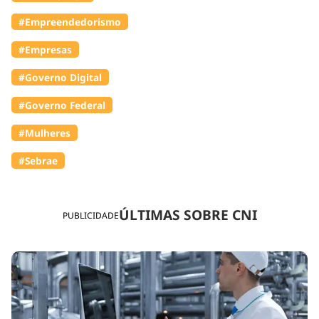
#Empreendedorismo
#Empresas
#Governo Digital
#Governo Federal
#Mulheres
#Sebrae
ÚLTIMAS SOBRE CNI
PUBLICIDADE