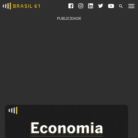
Ver todas as notícias
Saneamento
Podcasts
Indicadores
PUBLICIDADE
Área do comunicador
Bioinsumos
Publicidade Legal
Blog
Brasil Mineral
Fique por dentro do
Congresso Nacional e
Quem somos
nossos líderes.
Expediente
Acesse
Trabalhe no Brasil 61
Contato
Agronegócios
Comportamento
Meio Ambiente
Brasil
Cultura
Podcast
Brasil Mineral
Economia
Política
Ciência &
Educação
Saúde