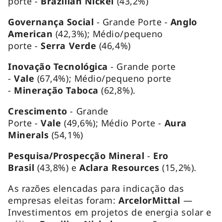
porte
-
Brazilian Nickel
(43,2%)
Governança Social
-
Grande Porte -
Anglo
American
(42,3%);
Médio/pequeno
porte
-
Serra Verde
(46,4%)
Inovação Tecnológica
- Grande porte
-
Vale
(67,4%); Médio/pequeno porte
-
Mineração Taboca
(62,8%).
Crescimento
-
Grande
Porte
-
Vale
(49,6%);
Médio Porte
-
Aura
Minerals
(54,1%)
Pesquisa/Prospecção Mineral
-
Ero
Brasil
(43,8%) e
Aclara Resources
(15,2%).
As razões elencadas para indicação das
empresas eleitas foram:
ArcelorMittal
—
Investimentos em projetos de energia solar e