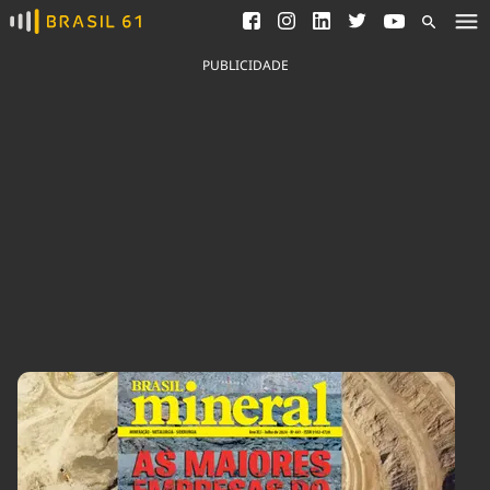
Ver todas as notícias
Saneamento
Podcasts
Indicadores
PUBLICIDADE
Área do comunicador
Bioinsumos
Publicidade Legal
Blog
Brasil Mineral
Fique por dentro do
Congresso Nacional e
Quem somos
nossos líderes.
Expediente
Acesse
Trabalhe no Brasil 61
Contato
Agronegócios
Comportamento
Meio Ambiente
Brasil
Cultura
Podcast
Brasil Mineral
Economia
Política
Ciência &
Educação
Saúde