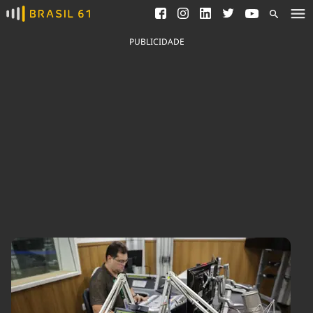
Ver todas as notícias
Saneamento
Podcasts
Indicadores
PUBLICIDADE
Área do comunicador
Bioinsumos
Publicidade Legal
Blog
Brasil Mineral
Fique por dentro do
Congresso Nacional e
Quem somos
nossos líderes.
Expediente
Acesse
Trabalhe no Brasil 61
Contato
Agronegócios
Comportamento
Meio Ambiente
Brasil
Cultura
Podcast
Brasil Mineral
Economia
Política
Ciência &
Educação
Saúde