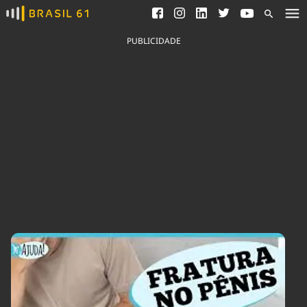
Ver todas as notícias
Saneamento
Podcasts
Indicadores
PUBLICIDADE
Área do comunicador
Bioinsumos
Publicidade Legal
Blog
Brasil Mineral
Fique por dentro do
Congresso Nacional e
Quem somos
nossos líderes.
Expediente
Acesse
Trabalhe no Brasil 61
Contato
Agronegócios
Comportamento
Meio Ambiente
Brasil
Cultura
Podcast
Brasil Mineral
Economia
Política
Ciência &
Educação
Saúde