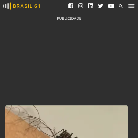
Ver todas as notícias
Saneamento
Podcasts
Indicadores
PUBLICIDADE
Área do comunicador
Bioinsumos
Publicidade Legal
Blog
Brasil Mineral
Fique por dentro do
Congresso Nacional e
Quem somos
nossos líderes.
Expediente
Acesse
Trabalhe no Brasil 61
Contato
Agronegócios
Comportamento
Meio Ambiente
Brasil
Cultura
Podcast
Brasil Mineral
Economia
Política
Ciência &
Educação
Saúde