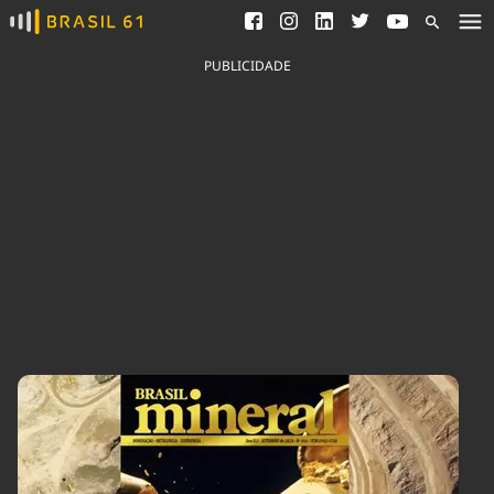
Ver todas as notícias
Saneamento
Podcasts
Indicadores
PUBLICIDADE
Área do comunicador
Bioinsumos
Publicidade Legal
Blog
Brasil Mineral
Fique por dentro do
Congresso Nacional e
Quem somos
nossos líderes.
Expediente
Acesse
Trabalhe no Brasil 61
Contato
Agronegócios
Comportamento
Meio Ambiente
Brasil
Cultura
Podcast
Brasil Mineral
Economia
Política
Ciência &
Educação
Saúde