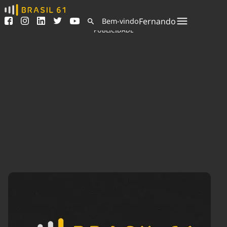
Ver todas as notícias
Saneamento
Fernando
Bem-vindo
Podcasts
Indicadores
PUBLICIDADE
Área do comunicador
Bioinsumos
Publicidade Legal
Blog
Sair da plataforma
Brasil Mineral
Quem somos
Fique por dentro do
Congresso Nacional e
Expediente
nossos líderes.
Trabalhe no Brasil 61
Acesse
Contato
Agronegócios
Comportamento
Meio Ambiente
Brasil
Cultura
Podcast
Brasil Mineral
Economia
Política
Ciência &
Educação
Saúde