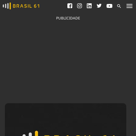
Ver todas as notícias
Saneamento
Podcasts
Indicadores
PUBLICIDADE
Área do comunicador
Bioinsumos
Publicidade Legal
Blog
Brasil Mineral
Fique por dentro do
Congresso Nacional e
Quem somos
nossos líderes.
Expediente
Acesse
Trabalhe no Brasil 61
Contato
Agronegócios
Comportamento
Meio Ambiente
Brasil
Cultura
Podcast
Brasil Mineral
Economia
Política
Ciência &
Educação
Saúde