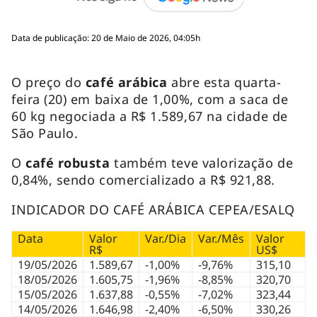
Data de publicação: 20 de Maio de 2026, 04:05h
O preço do
café arábica
abre esta quarta-
feira (20) em baixa de 1,00%, com a saca de
60 kg negociada a R$ 1.589,67 na cidade de
São Paulo.
O
café robusta
também teve valorização de
0,84%, sendo comercializado a R$ 921,88.
INDICADOR DO CAFÉ ARÁBICA CEPEA/ESALQ
Data
Valor
Var./Dia
Var./Mês
Valor
R$
US$
19/05/2026
1.589,67
-1,00%
-9,76%
315,10
18/05/2026
1.605,75
-1,96%
-8,85%
320,70
15/05/2026
1.637,88
-0,55%
-7,02%
323,44
14/05/2026
1.646,98
-2,40%
-6,50%
330,26