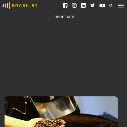
Ver todas as notícias
Saneamento
Podcasts
Indicadores
PUBLICIDADE
Área do comunicador
Bioinsumos
Publicidade Legal
Blog
Brasil Mineral
Fique por dentro do
Congresso Nacional e
Quem somos
nossos líderes.
Expediente
Acesse
Trabalhe no Brasil 61
Contato
Agronegócios
Comportamento
Meio Ambiente
Brasil
Cultura
Podcast
Brasil Mineral
Economia
Política
Ciência &
Educação
Saúde