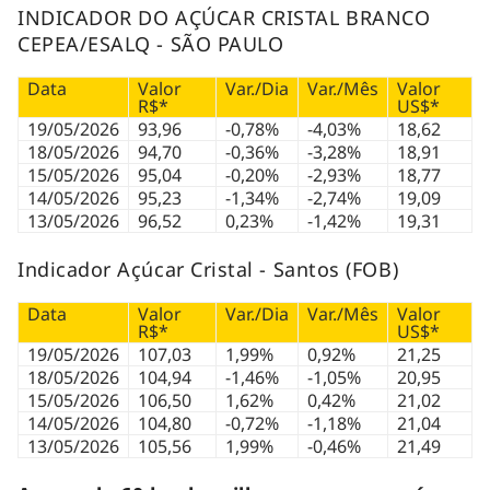
INDICADOR DO AÇÚCAR CRISTAL BRANCO
CEPEA/ESALQ - SÃO PAULO
Data
Valor
Var./Dia
Var./Mês
Valor
R$*
US$*
19/05/2026
93,96
-0,78%
-4,03%
18,62
18/05/2026
94,70
-0,36%
-3,28%
18,91
15/05/2026
95,04
-0,20%
-2,93%
18,77
14/05/2026
95,23
-1,34%
-2,74%
19,09
13/05/2026
96,52
0,23%
-1,42%
19,31
Indicador Açúcar Cristal - Santos (FOB)
Data
Valor
Var./Dia
Var./Mês
Valor
R$*
US$*
19/05/2026
107,03
1,99%
0,92%
21,25
18/05/2026
104,94
-1,46%
-1,05%
20,95
15/05/2026
106,50
1,62%
0,42%
21,02
14/05/2026
104,80
-0,72%
-1,18%
21,04
13/05/2026
105,56
1,99%
-0,46%
21,49