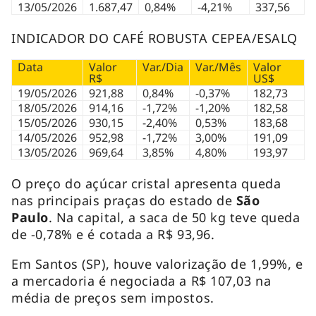
13/05/2026
1.687,47
0,84%
-4,21%
337,56
INDICADOR DO CAFÉ ROBUSTA CEPEA/ESALQ
Data
Valor
Var./Dia
Var./Mês
Valor
R$
US$
19/05/2026
921,88
0,84%
-0,37%
182,73
18/05/2026
914,16
-1,72%
-1,20%
182,58
15/05/2026
930,15
-2,40%
0,53%
183,68
14/05/2026
952,98
-1,72%
3,00%
191,09
13/05/2026
969,64
3,85%
4,80%
193,97
O preço do açúcar cristal apresenta queda
nas principais praças do estado de
São
Paulo
. Na capital, a saca de 50 kg teve queda
de -0,78% e é cotada a R$ 93,96.
Em Santos (SP), houve valorização de 1,99%, e
a mercadoria é negociada a R$ 107,03 na
média de preços sem impostos.