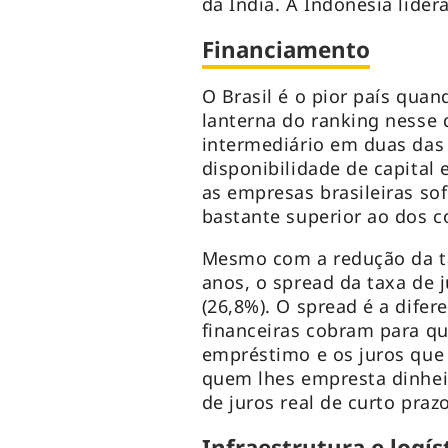
da Índia. A Indonésia lider
Financiamento
O Brasil é o pior país qua
lanterna do ranking nesse 
intermediário em duas das 
disponibilidade de capital
as empresas brasileiras so
bastante superior ao dos 
Mesmo com a redução da ta
anos, o spread da taxa de
(26,8%). O spread é a difer
financeiras cobram para q
empréstimo e os juros que 
quem lhes empresta dinhei
de juros real de curto praz
Infraestrutura e logís