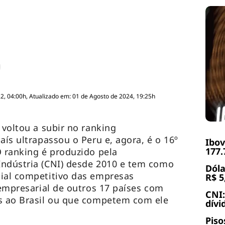
, 04:00h, Atualizado em: 01 de Agosto de 2024, 19:25h
 voltou a subir no ranking
aís ultrapassou o Peru e, agora, é o 16º
Ibov
177.
O ranking é produzido pela
Indústria (CNI) desde 2010 e tem como
Dóla
cial competitivo das empresas
R$ 5
 empresarial de outros 17 países com
CNI:
es ao Brasil ou que competem com ele
dívi
Piso