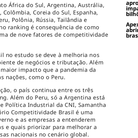
apr
o África do Sul, Argentina, Austrália,
impa
a, Colômbia, Coreia do Sul, Espanha,
bilh
eru, Polônia, Rússia, Tailândia e
Apex
s no ranking é consequência de como
abri
ma de nove fatores de competitividade
bras
sil no estudo se deve à melhoria nos
iente de negócios e tributação. Além
o maior impacto que a pandemia da
as nações, como o Peru.
ão, o país continua entre os três
ng. Além do Peru, só a Argentina está
de Política Industrial da CNI, Samantha
ório Competitividade Brasil é uma
verno e as empresas a entenderem
as e quais priorizar para melhorar a
sas nacionais no cenário global.