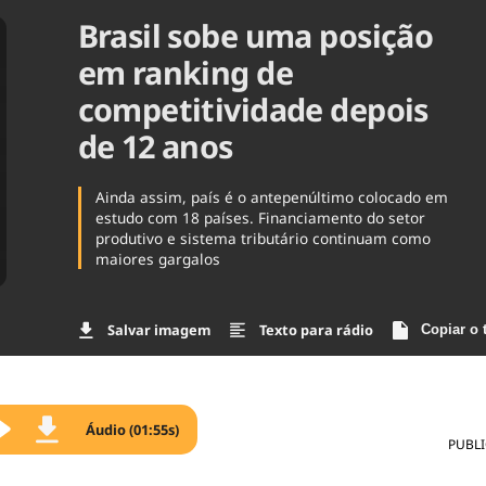
Brasil sobe uma posição
Agronegóc
Brasil
em ranking de
Brasil Mine
Ciência & 
competitividade depois
Cinema
de 12 anos
Comporta
Ainda assim, país é o antepenúltimo colocado em
estudo com 18 países. Financiamento do setor
produtivo e sistema tributário continuam como
maiores gargalos
Salvar imagem
Texto para rádio
Copiar o 
Áudio (01:55s)
PUBL