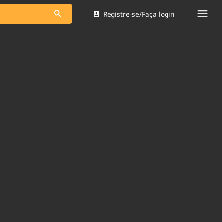
Registre-se/Faça login
s as notícias
Saneamento
s
Indicadores
 comunicador
Bioinsumos
ade Legal
Blog
Brasil Mineral
Quem somos
dentro do
Nacional e
Expediente
res.
Trabalhe no Brasil 61
Contato