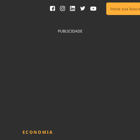
Ver toda
Podcast
PUBLICIDADE
Área do
Publicid
Fique por 
Congresso 
nossos líde
Acesse
ECONOMIA