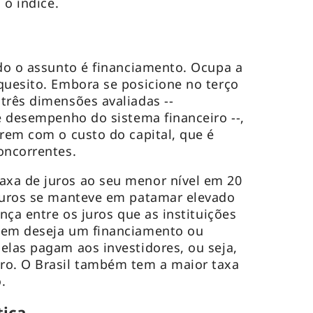
a o índice.
ndo o assunto é financiamento. Ocupa a
quesito. Embora se posicione no terço
três dimensões avaliadas --
 e desempenho do sistema financeiro --,
frem com o custo do capital, que é
concorrentes.
xa de juros ao seu menor nível em 20
 juros se manteve em patamar elevado
ença entre os juros que as instituições
uem deseja um financiamento ou
elas pagam aos investidores, ou seja,
ro. O Brasil também tem a maior taxa
o.
tica