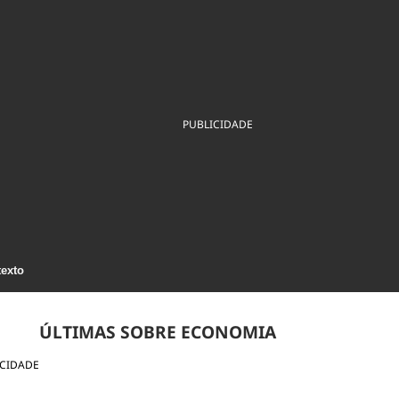
ios
Cultura
Podcast
Economia
Política
ral
Educação
Saúde
Tecnologia
Infraestrutura
Tempo
Internacional
mento
Meio Ambiente
PUBLICIDADE
texto
ÚLTIMAS SOBRE ECONOMIA
ICIDADE