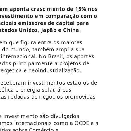
bém aponta crescimento de 15% nos
 investimento em comparação com o
ncipais emissores de capital para
stados Unidos, Japão e China.
m que figura entre os maiores
to do mundo, também amplia sua
internacional. No Brasil, os aportes
ados principalmente a projetos de
nergética e neoindustrialização.
 receberam investimentos estão os de
eólica e energia solar, áreas
nas rodadas de negócios promovidas
e investimento são divulgados
smos internacionais como a OCDE e a
idas sobre Comércio e