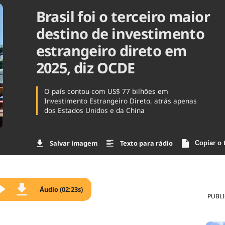
Brasil foi o terceiro maior
Agronegóc
Brasil
destino de investimento
Brasil Mine
Ciência & 
estrangeiro direto em
Cinema
2025, diz OCDE
Comporta
O país contou com US$ 77 bilhões em
Investimento Estrangeiro Direto, atrás apenas
dos Estados Unidos e da China
Salvar imagem
Texto para rádio
Copiar o 
Áudio (02:23s)
PUBL