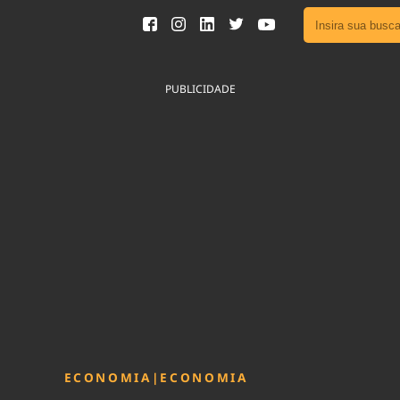
Ver toda
Podcast
PUBLICIDADE
Área do
Publicid
Fique por 
Congresso 
nossos líde
Acesse
ECONOMIA
|
ECONOMIA