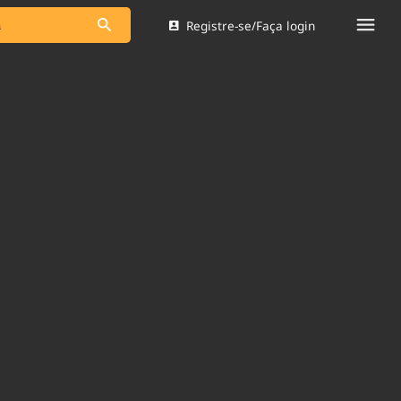
Registre-se/Faça login
s as notícias
Saneamento
s
Indicadores
 comunicador
Bioinsumos
ade Legal
Blog
Brasil Mineral
Quem somos
dentro do
Nacional e
Expediente
res.
Trabalhe no Brasil 61
Contato