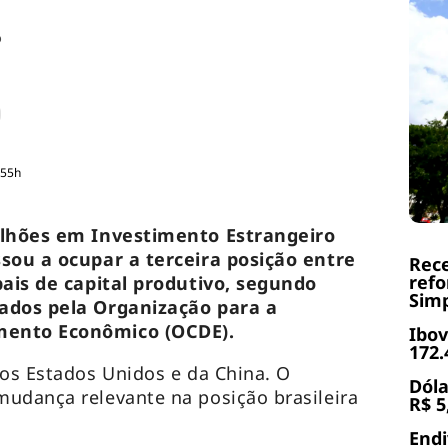
o
:55h
bilhões em Investimento Estrangeiro
ssou a ocupar a terceira posição entre
Rece
refo
bais de capital produtivo, segundo
Simp
gados pela Organização para a
mento Econômico (OCDE).
Ibov
172.
dos Estados Unidos e da China. O
Dóla
udança relevante na posição brasileira
R$ 5
End