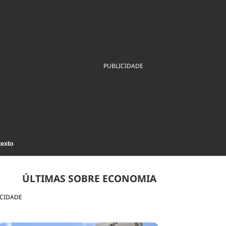
ios
Cultura
Podcast
Economia
Política
ral
Educação
Saúde
Tecnologia
Infraestrutura
Tempo
Internacional
mento
Meio Ambiente
PUBLICIDADE
texto
ÚLTIMAS SOBRE ECONOMIA
ICIDADE