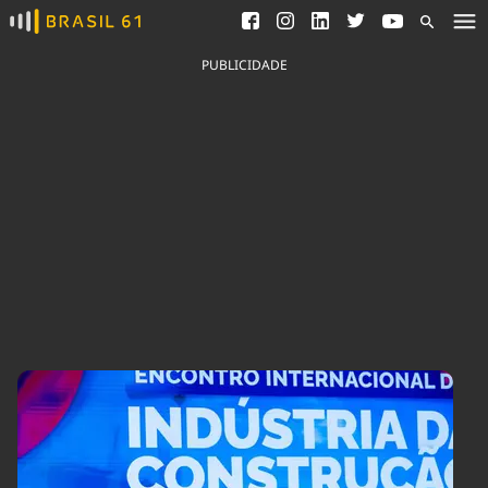
Ver todas as notícias
Saneamento
Podcasts
Indicadores
PUBLICIDADE
Área do comunicador
Bioinsumos
Publicidade Legal
Blog
Brasil Mineral
Fique por dentro do
Congresso Nacional e
Quem somos
nossos líderes.
Expediente
Acesse
Trabalhe no Brasil 61
Contato
Agronegócios
Comportamento
Meio Ambiente
Brasil
Cultura
Podcast
Brasil Mineral
Economia
Política
Ciência &
Educação
Saúde