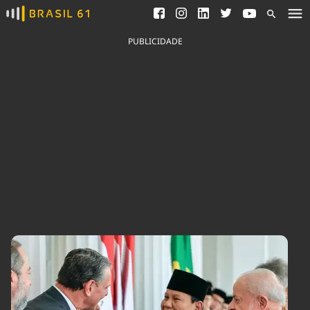
Ver todas as notícias
Saneamento
Podcasts
Indicadores
PUBLICIDADE
Área do comunicador
Bioinsumos
Publicidade Legal
Blog
Brasil Mineral
Fique por dentro do
Congresso Nacional e
Quem somos
nossos líderes.
Expediente
Acesse
Trabalhe no Brasil 61
Contato
Agronegócios
Comportamento
Meio Ambiente
Brasil
Cultura
Podcast
Brasil Mineral
Economia
Política
Ciência &
Educação
Saúde