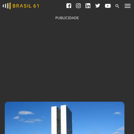
Ver todas as notícias
Saneamento
Podcasts
Indicadores
PUBLICIDADE
Área do comunicador
Bioinsumos
Publicidade Legal
Blog
Brasil Mineral
Fique por dentro do
Congresso Nacional e
Quem somos
nossos líderes.
Expediente
Acesse
Trabalhe no Brasil 61
Contato
Agronegócios
Comportamento
Meio Ambiente
Brasil
Cultura
Podcast
Brasil Mineral
Economia
Política
Ciência &
Educação
Saúde