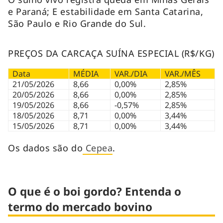
e Paraná; E estabilidade em Santa Catarina,
São Paulo e Rio Grande do Sul.
PREÇOS DA CARCAÇA SUÍNA ESPECIAL (R$/KG)
Data
MÉDIA
VAR./DIA
VAR./MÊS
21/05/2026
8,66
0,00%
2,85%
20/05/2026
8,66
0,00%
2,85%
19/05/2026
8,66
-0,57%
2,85%
18/05/2026
8,71
0,00%
3,44%
15/05/2026
8,71
0,00%
3,44%
Os dados são do
Cepea
.
O que é o boi gordo? Entenda o
termo do mercado bovino