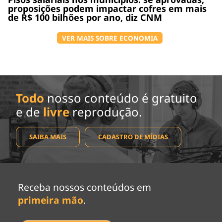
proposições podem impactar cofres em mais
de R$ 100 bilhões por ano, diz CNM
VER MAIS SOBRE ECONOMIA
Todo
nosso conteúdo é gratuito
e de
livre
reprodução.
SAIBA MAIS
CADASTRO DE MÍDIAS
Receba nossos conteúdos em
primeira mão
.