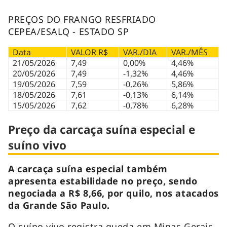
PREÇOS DO FRANGO RESFRIADO
CEPEA/ESALQ - ESTADO SP
Data
VALOR R$
VAR./DIA
VAR./MÊS
21/05/2026
7,49
0,00%
4,46%
20/05/2026
7,49
-1,32%
4,46%
19/05/2026
7,59
-0,26%
5,86%
18/05/2026
7,61
-0,13%
6,14%
15/05/2026
7,62
-0,78%
6,28%
Preço da carcaça suína especial e
suíno vivo
A carcaça suína especial também
apresenta estabilidade no preço, sendo
negociada a R$ 8,66, por quilo, nos atacados
da Grande São Paulo.
O suíno vivo registra queda em Minas Gerais