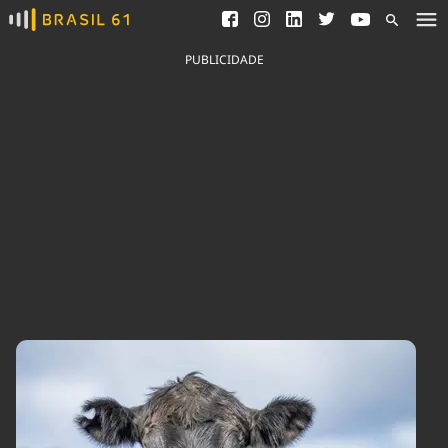
Ver todas as notícias
Saneamento
Podcasts
Indicadores
PUBLICIDADE
Área do comunicador
Bioinsumos
Publicidade Legal
Blog
Brasil Mineral
Fique por dentro do
Congresso Nacional e
Quem somos
nossos líderes.
Expediente
Acesse
Trabalhe no Brasil 61
Contato
Agronegócios
Comportamento
Meio Ambiente
Brasil
Cultura
Podcast
Brasil Mineral
Economia
Política
Ciência &
Educação
Saúde