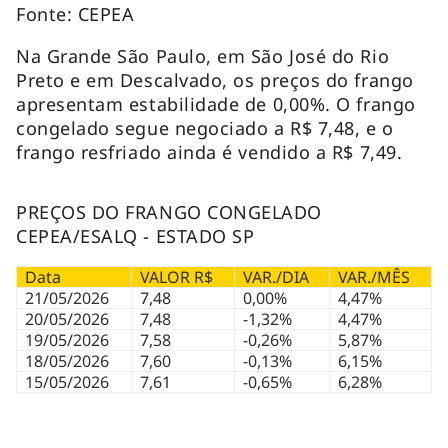
Fonte: CEPEA
Na Grande São Paulo, em São José do Rio
Preto e em Descalvado, os preços do frango
apresentam estabilidade de 0,00%. O frango
congelado segue negociado a R$ 7,48, e o
frango resfriado ainda é vendido a R$ 7,49.
PREÇOS DO FRANGO CONGELADO
CEPEA/ESALQ - ESTADO SP
Data
VALOR R$
VAR./DIA
VAR./MÊS
21/05/2026
7,48
0,00%
4,47%
20/05/2026
7,48
-1,32%
4,47%
19/05/2026
7,58
-0,26%
5,87%
18/05/2026
7,60
-0,13%
6,15%
15/05/2026
7,61
-0,65%
6,28%