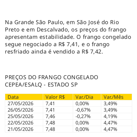
Na Grande São Paulo, em São José do Rio
Preto e em Descalvado, os preços do frango
apresentam estabilidade. O frango congelado
segue negociado a R$ 7,41, e o frango
resfriado ainda é vendido a R$ 7,42.
PREÇOS DO FRANGO CONGELADO
CEPEA/ESALQ - ESTADO SP
Data
Valor R$
Var./Dia
Var./Mês
27/05/2026
7,41
0,00%
3,49%
26/05/2026
7,41
-0,67%
3,49%
25/05/2026
7,46
-0,27%
4,19%
22/05/2026
7,48
0,00%
4,47%
21/05/2026
7,48
0,00%
4,47%