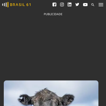
Ver todas as notícias
Saneamento
Podcasts
Indicadores
PUBLICIDADE
Área do comunicador
Bioinsumos
Publicidade Legal
Blog
Brasil Mineral
Fique por dentro do
Congresso Nacional e
Quem somos
nossos líderes.
Expediente
Acesse
Trabalhe no Brasil 61
Contato
Agronegócios
Comportamento
Meio Ambiente
Brasil
Cultura
Podcast
Brasil Mineral
Economia
Política
Ciência &
Educação
Saúde