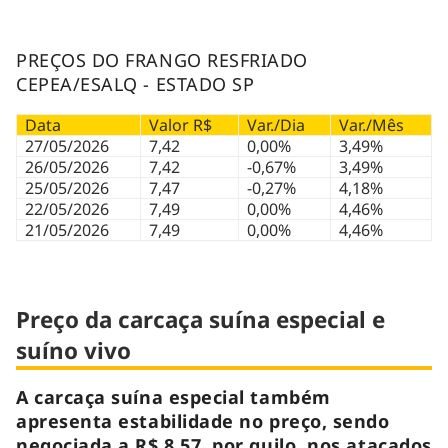
PREÇOS DO FRANGO RESFRIADO
CEPEA/ESALQ - ESTADO SP
Data
Valor R$
Var./Dia
Var./Mês
27/05/2026
7,42
0,00%
3,49%
26/05/2026
7,42
-0,67%
3,49%
25/05/2026
7,47
-0,27%
4,18%
22/05/2026
7,49
0,00%
4,46%
21/05/2026
7,49
0,00%
4,46%
Preço da carcaça suína especial e
suíno vivo
A carcaça suína especial também
apresenta estabilidade no preço, sendo
negociada a R$ 8,57, por quilo, nos atacados