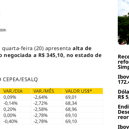
:00h
 quarta-feira (20) apresenta
alta de
o negociada a R$ 345,10, no estado de
Rece
refo
Simp
Ibov
 CEPEA/ESALQ
172.
VAR./DIA
VAR./MÊS
VALOR US$*
Dóla
R$ 5
0,09%
-2,64%
69,01
-0,14%
-2,72%
68,34
End
0,20%
-2,58%
68,96
Dese
0,00%
-2,78%
69,10
reor
-0,40%
-2,78%
69,10
Ibov