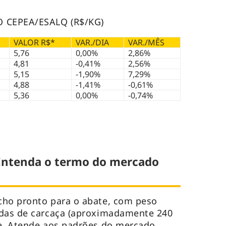
 CEPEA/ESALQ (R$/KG)
VALOR R$*
VAR./DIA
VAR./MÊS
5,76
0,00%
2,86%
4,81
-0,41%
2,56%
5,15
-1,90%
7,29%
4,88
-1,41%
-0,61%
5,36
0,00%
-0,74%
 Entenda o termo do mercado
cho pronto para o abate, com peso
idas de carcaça (aproximadamente 240
de. Atende aos padrões do mercado