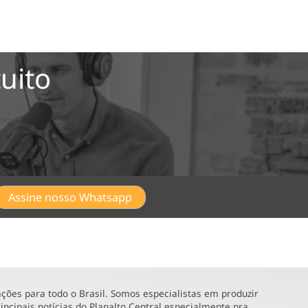
uito
Assine nosso Whatsapp
ões para todo o Brasil. Somos especialistas em produzir
incipais notícias do Planalto Central especialmente pra