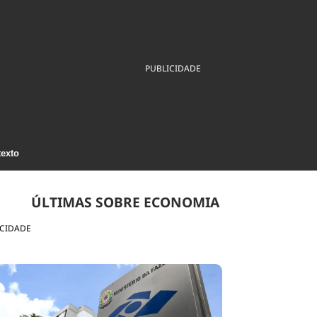
ios
Cultura
Podcast
Economia
Política
ral
Educação
Saúde
Tecnologia
Infraestrutura
Tempo
PUBLICIDADE
Internacional
mento
Meio Ambiente
texto
ÚLTIMAS SOBRE ECONOMIA
ICIDADE