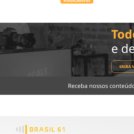
#Indicadores
Tod
e d
SAIBA 
Receba nossos conteú