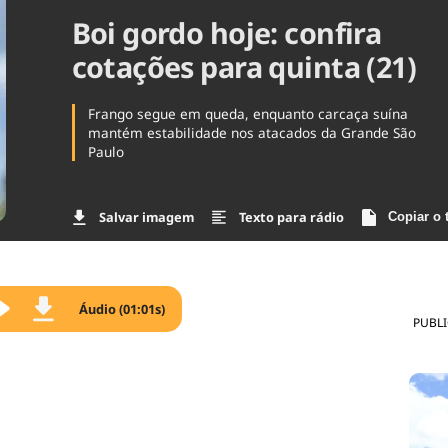
Boi gordo hoje: confira
Agronegóc
Brasil
cotações para quinta (21)
Brasil Mine
Ciência & 
Cinema
Frango segue em queda, enquanto carcaça suína
Comporta
mantém estabilidade nos atacados da Grande São
Paulo
Salvar imagem
Texto para rádio
Copiar o 
Áudio (01:01s)
PUBL