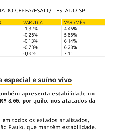
IADO CEPEA/ESALQ - ESTADO SP
$
VAR./DIA
VAR./MÊS
-1,32%
4,46%
-0,26%
5,86%
-0,13%
6,14%
-0,78%
6,28%
0,00%
7,11
 especial e suíno vivo
 também apresenta estabilidade no
R$ 8,66, por quilo, nos atacados da
a em todos os estados analisados,
São Paulo, que mantêm estabilidade.