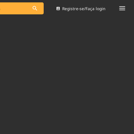
Registre-se/Faça login
s as notícias
Saneamento
s
Indicadores
 comunicador
Bioinsumos
ade Legal
Blog
Brasil Mineral
Quem somos
dentro do
Nacional e
Expediente
res.
Trabalhe no Brasil 61
Contato