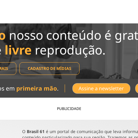
o
nosso conteúdo é grat
e
livre
reprodução.
MAIS
CADASTRO DE MÍDIAS
dos em
primeira mão
.
Assine a newsletter
PUBLICIDADE
O
Brasil 61
é um portal de comunicação que leva informaç
conteúdo particularizado para sua região. Trazemos as pr