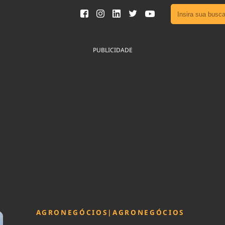
Ver toda
Podcast
PUBLICIDADE
Área do
Publicid
Fique por 
Congresso 
nossos líde
Acesse
AGRONEGÓCIOS
|
AGRONEGÓCIOS