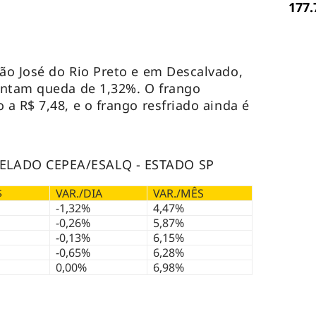
177.
ão José do Rio Preto e em Descalvado,
entam queda de 1,32%. O frango
a R$ 7,48, e o frango resfriado ainda é
LADO CEPEA/ESALQ - ESTADO SP
$
VAR./DIA
VAR./MÊS
-1,32%
4,47%
-0,26%
5,87%
-0,13%
6,15%
-0,65%
6,28%
0,00%
6,98%