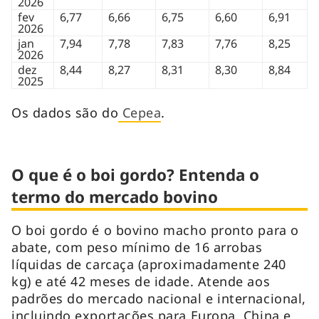
2026
fev
6,77
6,66
6,75
6,60
6,91
2026
jan
7,94
7,78
7,83
7,76
8,25
2026
dez
8,44
8,27
8,31
8,30
8,84
2025
Os dados são do
Cepea
.
O que é o boi gordo? Entenda o
termo do mercado bovino
O boi gordo é o bovino macho pronto para o
abate, com peso mínimo de 16 arrobas
líquidas de carcaça (aproximadamente 240
kg) e até 42 meses de idade. Atende aos
padrões do mercado nacional e internacional,
incluindo exportações para Europa, China e