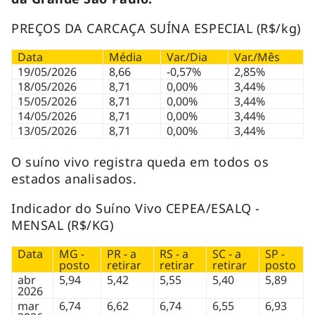
PREÇOS DA CARCAÇA SUÍNA ESPECIAL (R$/kg)
Data
Média
Var./Dia
Var./Mês
19/05/2026
8,66
-0,57%
2,85%
18/05/2026
8,71
0,00%
3,44%
15/05/2026
8,71
0,00%
3,44%
14/05/2026
8,71
0,00%
3,44%
13/05/2026
8,71
0,00%
3,44%
O suíno vivo registra queda em todos os
estados analisados.
Indicador do Suíno Vivo CEPEA/ESALQ -
MENSAL (R$/KG)
Data
MG -
PR - a
RS - a
SC - a
SP -
posto
retirar
retirar
retirar
posto
abr
5,94
5,42
5,55
5,40
5,89
2026
mar
6,74
6,62
6,74
6,55
6,93