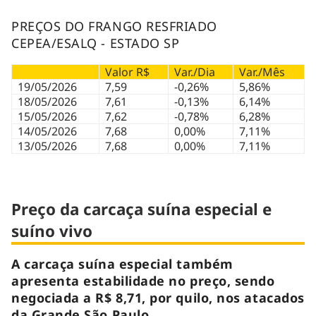
PREÇOS DO FRANGO RESFRIADO
CEPEA/ESALQ - ESTADO SP
Valor R$
Var./Dia
Var./Mês
19/05/2026
7,59
-0,26%
5,86%
18/05/2026
7,61
-0,13%
6,14%
15/05/2026
7,62
-0,78%
6,28%
14/05/2026
7,68
0,00%
7,11%
13/05/2026
7,68
0,00%
7,11%
Preço da carcaça suína especial e
suíno vivo
A carcaça suína especial também
apresenta estabilidade no preço, sendo
negociada a R$ 8,71, por quilo, nos atacados
da Grande São Paulo.