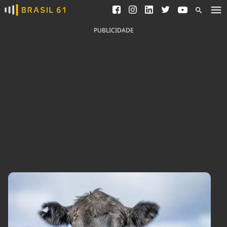
Ver todas as notícias
Saneamento
Podcasts
Indicadores
PUBLICIDADE
Área do comunicador
Bioinsumos
Publicidade Legal
Blog
Brasil Mineral
Fique por dentro do
Congresso Nacional e
Quem somos
nossos líderes.
Expediente
Acesse
Trabalhe no Brasil 61
Contato
Agronegócios
Comportamento
Meio Ambiente
Brasil
Cultura
Podcast
Brasil Mineral
Economia
Política
Ciência &
Educação
Saúde