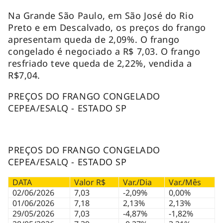
Na Grande São Paulo, em São José do Rio
Preto e em Descalvado, os preços do frango
apresentam queda
de 2,09%. O frango
congelado é negociado a R$ 7,03. O frango
resfriado teve queda de 2,22%, vendida a
R$7,04.
PREÇOS DO FRANGO CONGELADO
CEPEA/ESALQ - ESTADO SP
PREÇOS DO FRANGO CONGELADO
CEPEA/ESALQ - ESTADO SP
DATA
Valor R$
Var./Dia
Var./Mês
02/06/2026
7,03
-2,09%
0,00%
01/06/2026
7,18
2,13%
2,13%
29/05/2026
7,03
-4,87%
-1,82%