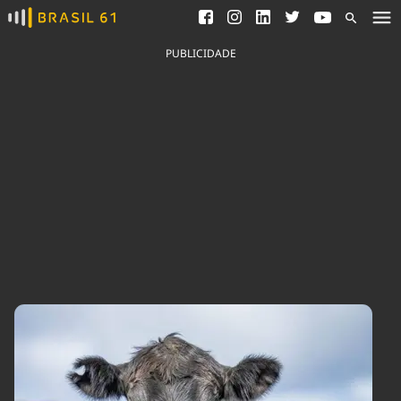
Ver todas as notícias
Saneamento
Podcasts
Indicadores
PUBLICIDADE
Área do comunicador
Bioinsumos
Publicidade Legal
Blog
Brasil Mineral
Fique por dentro do
Congresso Nacional e
Quem somos
nossos líderes.
Expediente
Acesse
Trabalhe no Brasil 61
Contato
Agronegócios
Comportamento
Meio Ambiente
Brasil
Cultura
Podcast
Brasil Mineral
Economia
Política
Ciência &
Educação
Saúde