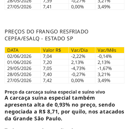
28/05/2026
7,39
-0,27%
3,21%
27/05/2026
7,41
0,00%
3,49%
PREÇOS DO FRANGO RESFRIADO
CEPEA/ESALQ - ESTADO SP
DATA
Valor R$
Var./Dia
Var./Mês
02/06/2026
7,04
-2,22%
-0,14%
01/06/2026
7,20
2,13%
2,13%
29/05/2026
7,05
-4,73%
-1,67%
28/05/2026
7,40
-0,27%
3,21%
27/05/2026
7,42
0,00%
3,49%
Preço da carcaça suína especial e suíno vivo
A carcaça suína especial também
apresenta alta de 0,93% no preço, sendo
negociada a R$ 8,71, por quilo, nos atacados
da Grande São Paulo.