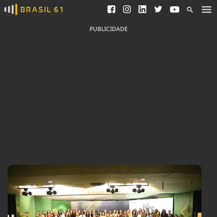
Ver todas as notícias
Saneamento
Podcasts
Indicadores
PUBLICIDADE
Área do comunicador
Bioinsumos
Publicidade Legal
Blog
Brasil Mineral
Fique por dentro do
Congresso Nacional e
Quem somos
nossos líderes.
Expediente
Acesse
Trabalhe no Brasil 61
Contato
Agronegócios
Comportamento
Meio Ambiente
Brasil
Cultura
Podcast
Brasil Mineral
Economia
Política
Ciência &
Educação
Saúde