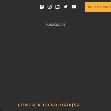
Ver toda
Podcast
PUBLICIDADE
Área do
Publicid
Sair da 
Fique por 
Congresso 
nossos líde
Acesse
CIÊNCIA & TECNOLOGIA
|
5G