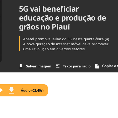
5G vai beneficiar
Agronegóc
Brasil
educação e produção de
Brasil Mine
Ciência & 
grãos no Piauí
Cinema
Comporta
Anatel promove leilão do 5G nesta quinta-feira (4).
A nova geração de internet móvel deve promover
uma revolução em diversos setores
Salvar imagem
Texto para rádio
Copiar o 
Áudio (02:40s)