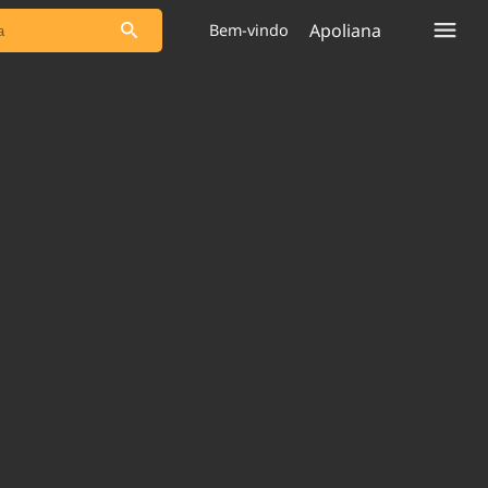
Apoliana
Bem-vindo
s as notícias
Saneamento
s
Indicadores
 comunicador
Bioinsumos
ade Legal
Blog
plataforma
Brasil Mineral
Quem somos
Expediente
dentro do
Nacional e
Trabalhe no Brasil 61
res.
Contato