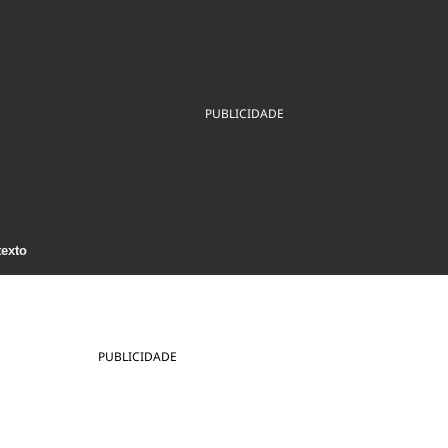
ios
Cultura
Podcast
Economia
Política
ral
Educação
Saúde
Tecnologia
Infraestrutura
Tempo
Internacional
PUBLICIDADE
mento
Meio Ambiente
texto
PUBLICIDADE