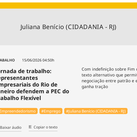
Agronegóc
Brasil
Brasil Mine
Juliana Benício (CIDADANIA - RJ)
Ciência & 
Cinema
Comporta
ABALHO
15/06/2026 04:50h
Com indefinição sobre Fim 
ornada de trabalho:
texto alternativo que perm
epresentantes
negociação entre patrão e
mpresariais do Rio de
ganha tração
aneiro defendem a PEC do
rabalho Flexível
Empreendedorismo
#Emprego
#Juliana Benício (CIDADANIA - RJ)
Copiar o texto
Baixar áudio