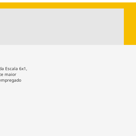
ios
Cultura
Podcast
Economia
Política
ral
Educação
Saúde
Tecnologia
Infraestrutura
Tempo
Internacional
mento
Meio Ambiente
da Escala 6x1,
ite maior
 empregado