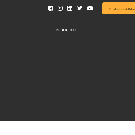
Ver toda
Podcast
PUBLICIDADE
Área do
Publicid
Fique por 
Congresso 
nossos líde
Acesse