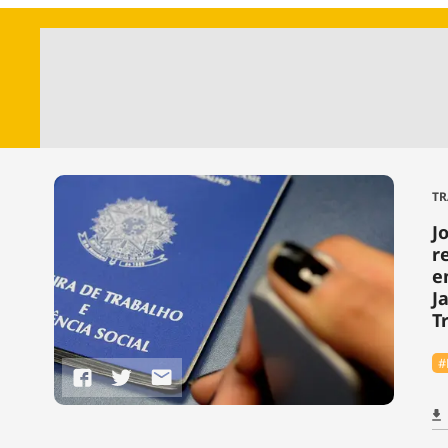
TR
J
r
e
J
T
#