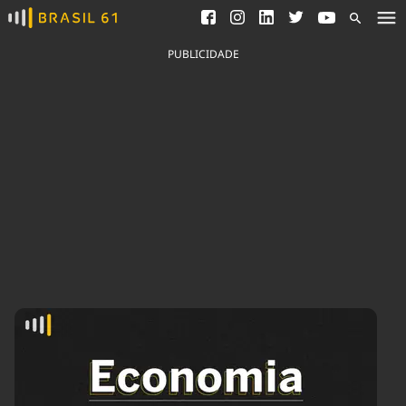
Ver todas as notícias
Saneamento
Podcasts
Indicadores
PUBLICIDADE
Área do comunicador
Bioinsumos
Publicidade Legal
Blog
Brasil Mineral
Fique por dentro do
Congresso Nacional e
Quem somos
nossos líderes.
Expediente
Acesse
Trabalhe no Brasil 61
Contato
Agronegócios
Comportamento
Meio Ambiente
Brasil
Cultura
Podcast
Brasil Mineral
Economia
Política
Ciência &
Educação
Saúde