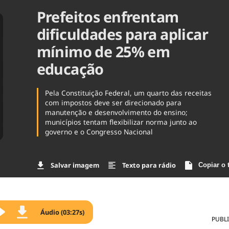
Prefeitos enfrentam
Agronegóc
Brasil
dificuldades para aplicar
Brasil Mine
Ciência & 
mínimo de 25% em
Cinema
educação
Comporta
Pela Constituição Federal, um quarto das receitas
com impostos deve ser direcionado para
manutenção e desenvolvimento do ensino;
municípios tentam flexibilizar norma junto ao
governo e o Congresso Nacional
Salvar imagem
Texto para rádio
Copiar o 
Áudio (03:27s)
PUBL