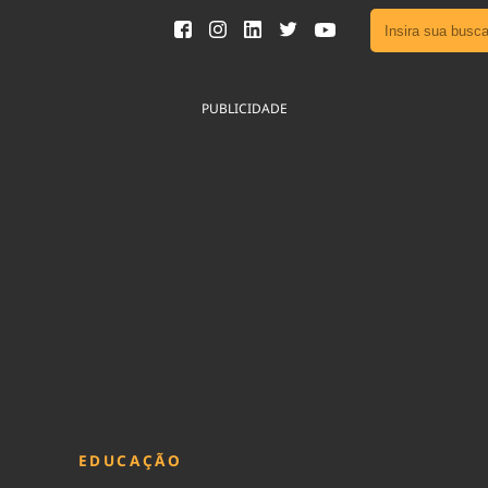
Ver toda
Podcast
PUBLICIDADE
Área do
Publicid
Fique por 
Congresso 
nossos líde
Acesse
EDUCAÇÃO