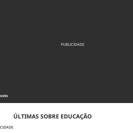
ios
Cultura
Podcast
Economia
Política
ral
Educação
Saúde
Tecnologia
Infraestrutura
Tempo
Internacional
mento
Meio Ambiente
PUBLICIDADE
texto
ÚLTIMAS SOBRE EDUCAÇÃO
ICIDADE