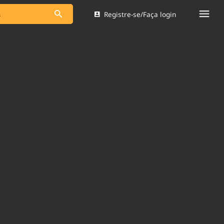
Registre-se/Faça login
s as notícias
Saneamento
s
Indicadores
 comunicador
Bioinsumos
ade Legal
Blog
Brasil Mineral
Quem somos
dentro do
Nacional e
Expediente
res.
Trabalhe no Brasil 61
Contato