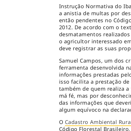
Instrução Normativa do Ib
a anistia de multas por de
então pendentes no Código 
2012. De acordo com o texto
desmatamentos realizados 
o agricultor interessado e
deve registrar as suas pro
Samuel Campos, um dos cri
ferramenta desenvolvida na
informações prestadas pelo
isso facilita a prestação d
também de quem realiza a f
má fé, mas por desconhecim
das informações que deveri
algum equívoco na declara
O
Cadastro Ambiental Rura
Código Florestal Brasileir