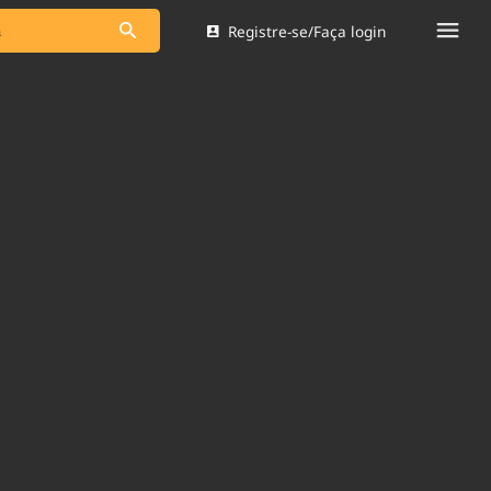
Registre-se/Faça login
s as notícias
Saneamento
s
Indicadores
 comunicador
Bioinsumos
ade Legal
Blog
Brasil Mineral
Quem somos
dentro do
Nacional e
Expediente
res.
Trabalhe no Brasil 61
Contato