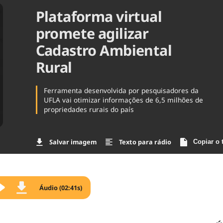
Plataforma virtual
Agronegóc
Brasil
promete agilizar
Brasil Mine
Ciência & 
Cadastro Ambiental
Cinema
Rural
Comporta
Ferramenta desenvolvida por pesquisadores da
UFLA vai otimizar informações de 6,5 milhões de
propriedades rurais do país
Salvar imagem
Texto para rádio
Copiar o 
Áudio (02:41s)