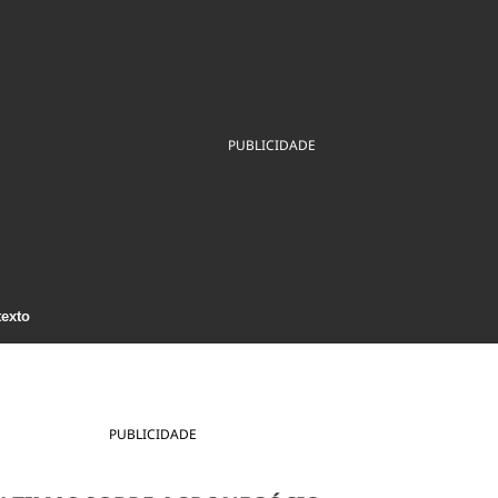
ios
Cultura
Podcast
Economia
Política
ral
Educação
Saúde
Tecnologia
Infraestrutura
Tempo
Internacional
mento
Meio Ambiente
PUBLICIDADE
texto
PUBLICIDADE