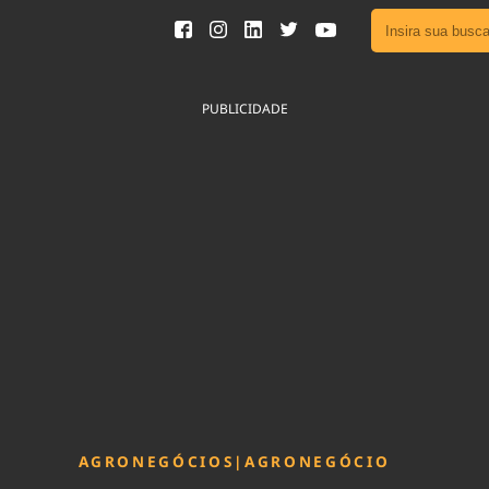
Ver toda
Podcast
PUBLICIDADE
Área do
Publicid
Fique por 
Congresso 
nossos líde
Acesse
AGRONEGÓCIOS
|
AGRONEGÓCIO